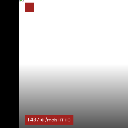
1 437
€ /mois HT HC