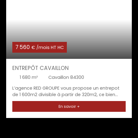
7 560
€ /mois HT HC
ENTREPÔT CAVAILLON
1 680
m²
Cavaillon 84300
L’agence RED GROUPE vous propose un entrepot
de 1 600m2 divisible à partir de 320m2, ce bien
bénéficie de 4 000m2 d'exterieur à répartir entre
En savoir +
les différents locataires. Surface totale : 1
680m²Hauteur sous plafond : très importante,
permettant le gerbage Quai de
déchargement Exterieur : 4 000m2Conditions
financières : Loyer annuel : 10 720 € HT/HCLoyer