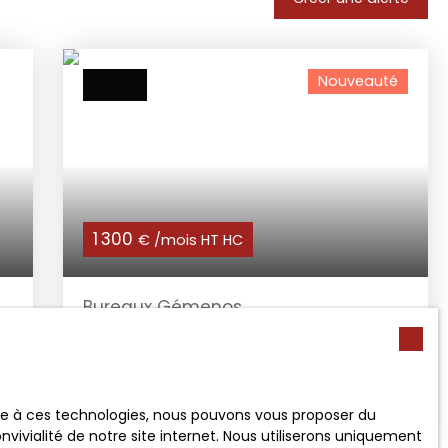
Nouveauté
1 300
€ /mois HT HC
Bureaux Gémenos
150
m²
Gémenos 13420
L'Agence Red Groupe
vous propose à la
location un plateau de bureaux de 150 m²
au 1er étage et dernier étage au sein d'un
ace à ces technologies, nous pouvons vous proposer du
s
site clos et sécurisé. Bureaux climatisés.
vivialité de notre site internet. Nous utiliserons uniquement