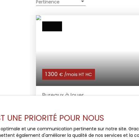
Pertinence
1 300
€ /mois HT HC
Bureaux à louer
150
m²
Gémenos 13420
EST UNE PRIORITÉ POUR NOUS
L'Agence Red Groupe
vous propose à la
location des bureaux d'une surface de 150
m² en R+1 sans ascenseur. Au sein d'un site
ce optimale et une communication pertinente sur notre site. Gr
sécurisé, les bureaux disposent de plusieur
ettent également d'améliorer la qualité de nos services et la con