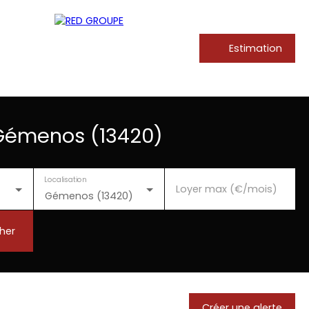
Estimation
 Gémenos (13420)
Localisation
Loyer max (€/mois)
Gémenos (13420)
her
Créer une alerte