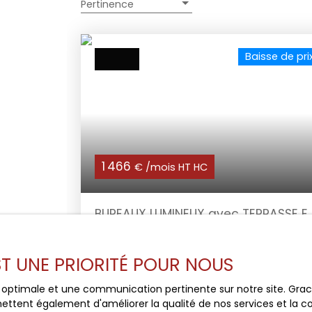
Pertinence
Baisse de pri
1 466
€ /mois HT HC
BUREAUX LUMINEUX avec TERRASSE E
ZI
160
m²
Les Pennes-Mirabeau 13170
EST UNE PRIORITÉ POUR NOUS
ZI Les Pennes Mirabeau Accessibilité via les
axes autoroutiers et départementale Sur
site clos et sécurisé par portail électrique 
ce optimale et une communication pertinente sur notre site. Gr
parkings privatifs ; parking libre à proximité
ettent également d'améliorer la qualité de nos services et la con