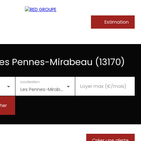
Estimation
Les Pennes-Mirabeau (13170)
Localisation
Loyer max (€/mois)
Les Pennes-Mirabeau (13170)
her
Créer une alerte