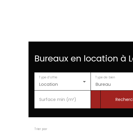
Bureaux en location à 
Type d'offre
Type de bien
Location
Bureau
Recherc
Surface min (m²)
Trier par