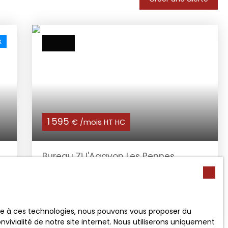
x
1 595
€ /mois HT HC
N
Bureau Zi l'Agavon Les Pennes
174
m²
Les Pennes-Mirabeau 13170
Zone industrielle de l'agavon à proximité des
Aix autoroutiers bureau en R + 1 accès via
4
escalier dans copropriété sécurisée par
ace à ces technologies, nous pouvons vous proposer du
portail électrique 7 places de parking
vivialité de notre site internet. Nous utiliserons uniquement