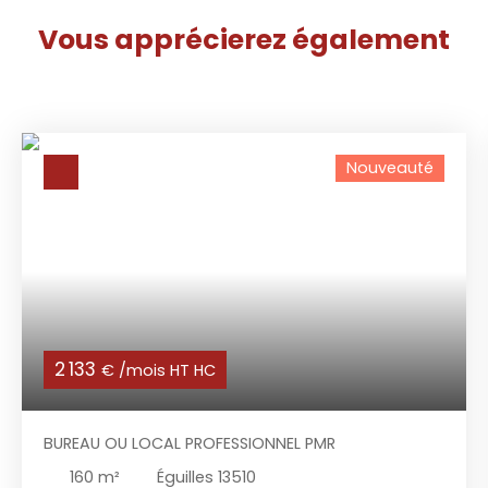
Vous apprécierez
également
Nouveauté
2 133
€ /mois HT HC
BUREAU OU LOCAL PROFESSIONNEL PMR
160
m²
Éguilles 13510