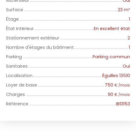
Ascenseur
Oui
Surface
23
m²
Étage
1
État intérieur
En excellent état
Stationnement extérieur
2
Nombre d'étages du bâtiment
1
Parking
Parking commun
Sanitaires
Oui
Localisation
Éguilles 13510
Loyer de base
750
€ /mois
Charges
90
€ /mois
Référence
IB13153