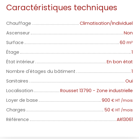
Caractéristiques techniques
Chauffage
Climatisation/Individuel
Ascenseur
Non
Surface
60
m²
Étage
1
État intérieur
En bon état
Nombre d'étages du bâtiment
1
Sanitaires
Oui
Localisation
Rousset 13790 - Zone industrielle
Loyer de base
900
€ HT /mois
Charges
50
€ HT /mois
Référence
AR13061