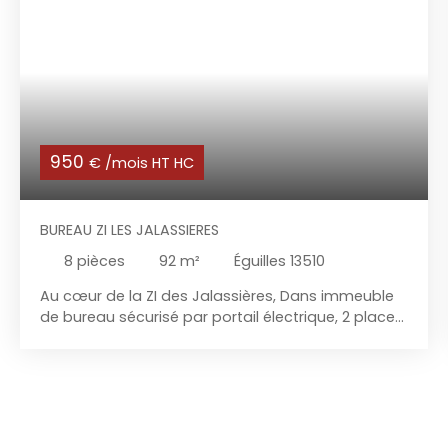
950
€ /mois HT HC
BUREAU ZI LES JALASSIERES
8
pièces
92
m²
Éguilles 13510
Au cœur de la ZI des Jalassières, Dans immeuble
de bureau sécurisé par portail électrique, 2 places
de Parking au 1er étage Bureau de 92 m2 vaste
entrée desservant sanitaire, espace cuisine et 5
bureaux cloisonnés espace d'accueil pouvant
servir d'open space avec lumière en second jour
huisserie aluminium Néons et dalles faux-plafond
climatisation réversible fibre sol moquette baie de