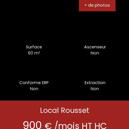
+ de photos
Surface
Ascenseur
60
m²
Non
Conforme ERP
Extraction
Non
Non
Local Rousset
900
€ /mois HT HC