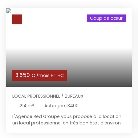
Coup de cœur
3 650
€ /mois HT HC
LOCAL PROFESSIONNEL / BUREAUX
214
m²
Aubagne 13400
L'Agence Red Groupe
vous propose à la location
un local professionnel en très bon état d'environ
214 m² à Aubagne. Les bureaux se situent en R+2,
ils sont climatisés et fibrés. Ascenseur. Axes