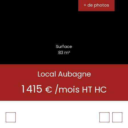
+ de photos
Surface
83
m²
Local Aubagne
1 415
€ /mois HT HC