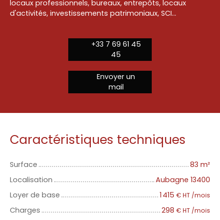
locaux professionnels, bureaux, entrepôts, locaux
d'activités, investissements patrimoniaux, SCI...
+33 7 69 61 45
45
Envoyer un
mail
Caractéristiques techniques
Surface
83
m²
Localisation
Aubagne 13400
Loyer de base
1 415
€ HT /mois
Charges
298
€ HT /mois