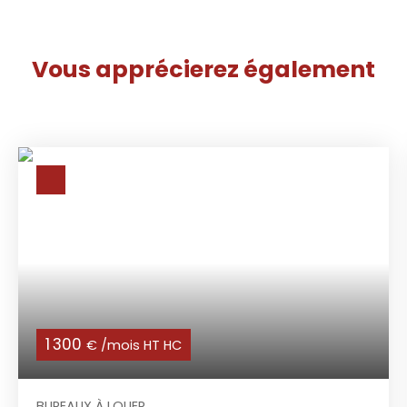
Vous apprécierez
également
1 300
€ /mois HT HC
BUREAUX À LOUER