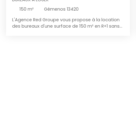
150
m²
Gémenos 13420
L'Agence Red Groupe
vous propose à la location
des bureaux d'une surface de 150 m² en R+1 sans
ascenseur. Au sein d'un site sécurisé, les bureaux
disposent de plusieurs espaces cloisonnés. Coin
cuisine & sanitaire privatif. Configuration
différente réalisable. Locaux climatisés & fibrés. 4
places de stationnement privatives. D'autres
surfaces sont disponibles, n'hésitez pas à me
contacter. Régime Juridique du Contrat : Bail
commercial Provision pour charges et taxe
foncières payables trimestriellement et d'avance
avec régularisation en fin d'année. Fiscalité :
soumis à TVA. Honoraires : 15 % H. T. du loyer
annuel H. T. H. C incluant assistance à la rédaction
du bail et état des lieux d'entrée. Contact : Anaïs
Rousseau 07 69 61 45 45 anais@red-groupe. fr
Agent commercial (Entreprise individuelle) RSAC
79540882200026 RCP beazley AACI/22912/29652
RED GROUPE spécialiste en immobilier d'entreprise