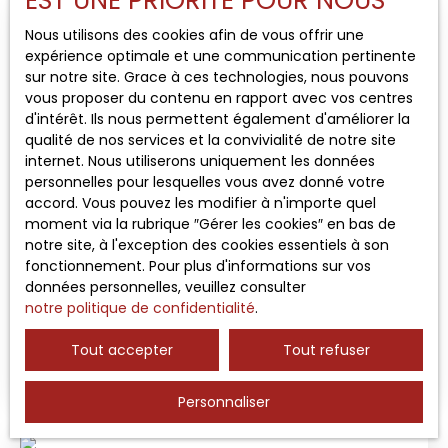
EST UNE PRIORITÉ POUR NOUS
Type de bien
Local commercial
Nous utilisons des cookies afin de vous offrir une
expérience optimale et une communication pertinente
sur notre site. Grace à ces technologies, nous pouvons
Localisation
vous proposer du contenu en rapport avec vos centres
d'intérêt. Ils nous permettent également d'améliorer la
qualité de nos services et la convivialité de notre site
Loyer max (€/mois)
internet. Nous utiliserons uniquement les données
personnelles pour lesquelles vous avez donné votre
accord. Vous pouvez les modifier à n'importe quel
Surface min (m²)
5 767
€ /mois HT HC
moment via la rubrique ″Gérer les cookies″ en bas de
notre site, à l'exception des cookies essentiels à son
fonctionnement. Pour plus d'informations sur vos
Rechercher
données personnelles, veuillez consulter
LOCAL COMMERCIAL RESTAURANT
notre politique de confidentialité
.
214
m²
Aix-en-Provence 13100
Tout accepter
Tout refuser
RED Groupe vous propose à la location un local
commercial de 214 m² en rez-de-chaussée, situé
à Aix-en-Provence dans un secteur très recherché
Personnaliser
à proximité immédiate des grands axes routiers
et de la zone commerciale de la Pioline. Ce local