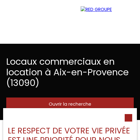
Locaux commerciaux en
Menu
location à Aix-en-Provence
(13090)
Estimation
Ouvrir la recherche
LE RESPECT DE VOTRE VIE PRIVÉE
Trier par
Type d'offre
Créer une alerte
Pertinence