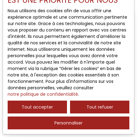
EST UNE PRIORITÉ POUR NOUS
Location
Nous utilisons des cookies afin de vous offrir une
Type de bien
expérience optimale et une communication pertinente
Local commercial
sur notre site. Grace à ces technologies, nous pouvons
vous proposer du contenu en rapport avec vos centres
Localisation
d'intérêt. Ils nous permettent également d'améliorer la
Aix-en-Provence (13090)
qualité de nos services et la convivialité de notre site
internet. Nous utiliserons uniquement les données
Loyer max (€/mois)
personnelles pour lesquelles vous avez donné votre
accord. Vous pouvez les modifier à n'importe quel
moment via la rubrique ″Gérer les cookies″ en bas de
Surface min (m²)
notre site, à l'exception des cookies essentiels à son
5 007
€ /mois HT HC
fonctionnement. Pour plus d'informations sur vos
données personnelles, veuillez consulter
Rechercher
notre politique de confidentialité
.
Local commercial avec Vitrine
Tout accepter
Tout refuser
232
m²
Aix-en-Provence 13090
Local commercial Linéaire de vitrine Conditions de
Personnaliser
location bail 3 6 9 indexation annuelle selon ilc
échéances trimestrielle à échoir dépôt de