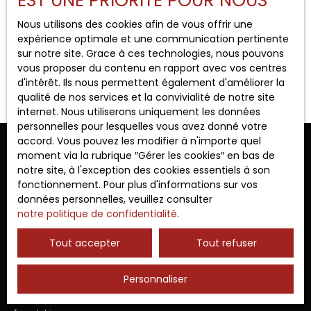
EST UNE PRIORITÉ POUR NOUS
Type de bien
Bureau
Nous utilisons des cookies afin de vous offrir une
expérience optimale et une communication pertinente
Localisation
sur notre site. Grace à ces technologies, nous pouvons
Lattes (34970)
vous proposer du contenu en rapport avec vos centres
Aucun résultat
d'intérêt. Ils nous permettent également d'améliorer la
qualité de nos services et la convivialité de notre site
Budget max (€)
internet. Nous utiliserons uniquement les données
personnelles pour lesquelles vous avez donné votre
accord. Vous pouvez les modifier à n'importe quel
Surface min (m²)
Ne manquez plus aucun bien
moment via la rubrique ″Gérer les cookies″ en bas de
notre site, à l'exception des cookies essentiels à son
correspondant à votre recherche !
fonctionnement. Pour plus d'informations sur vos
Rechercher
données personnelles, veuillez consulter
notre politique de confidentialité
.
Prénom
Nom
Tout accepter
Tout refuser
Email
Type d'offre
Personnaliser
Vente