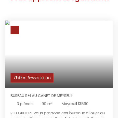
750
€ /mois HT HC
BUREAU R+1 AU CANET DE MEYREUIL
3
pièces
90
m²
Meyreuil 13590
RED GROUPE vous propose ces bureaux à louer au