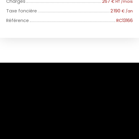
Charges
267
€ HT /mois
Taxe foncière
2 190
€ /an
Référence
RC13166
+
−