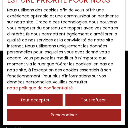
EST UNE PRIORITÉ POUR NOUS
Type de bien
Local professionnel
Nous utilisons des cookies afin de vous offrir une
expérience optimale et une communication pertinente
Localisation
sur notre site. Grace à ces technologies, nous pouvons
Rougiers (83170)
vous proposer du contenu en rapport avec vos centres
Aucun résultat
d'intérêt. Ils nous permettent également d'améliorer la
qualité de nos services et la convivialité de notre site
Budget max (€)
internet. Nous utiliserons uniquement les données
personnelles pour lesquelles vous avez donné votre
accord. Vous pouvez les modifier à n'importe quel
Surface min (m²)
Ne manquez plus aucun bien
moment via la rubrique ″Gérer les cookies″ en bas de
notre site, à l'exception des cookies essentiels à son
correspondant à votre recherche !
fonctionnement. Pour plus d'informations sur vos
Rechercher
données personnelles, veuillez consulter
notre politique de confidentialité
.
Prénom
Nom
Tout accepter
Tout refuser
Email
Type d'offre
Personnaliser
Vente