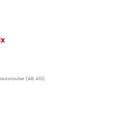
ix
autoroutier (A8, A51).