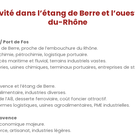
ivité dans l’étang de Berre et l’oue
du-Rhône
/ Port de Fos
ng de Berre, proche de l’embouchure du Rhône.
 chimie, pétrochimie, logistique portuaire.
cès maritime et fluvial, terrains industriels vastes.
eries, usines chimiques, terminaux portuaires, entreprises de 
vence et l’étang de Berre.
limentaire, industries diverses.
de l’A8, desserte ferroviaire, coût foncier attractif.
ormes logistiques, usines agroalimentaires, PME industrielles.
rovence
t économique majeure.
ce, artisanat, industries légères.