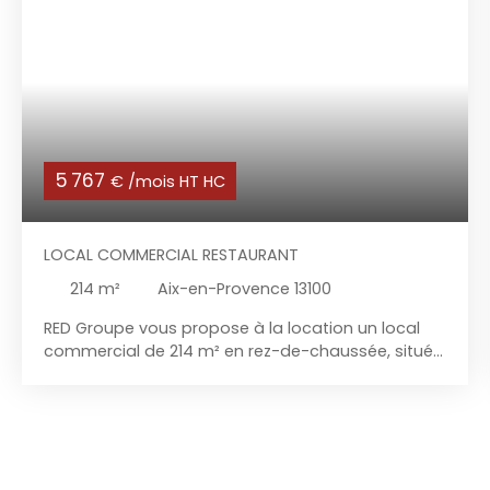
5 767
€ /mois HT HC
LOCAL COMMERCIAL RESTAURANT
214
m²
Aix-en-Provence 13100
RED Groupe vous propose à la location un local
commercial de 214 m² en rez-de-chaussée, situé
à Aix-en-Provence dans un secteur très recherché
à proximité immédiate des grands axes routiers
et de la zone commerciale de la Pioline. Ce local
est idéal pour une activité de restauration ou de
brasserie, avec plus de 350 places de parking et
dispose d'une grande terrasse de 83 m², parfaite