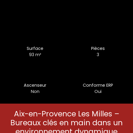
Surface
Pièces
93
m²
3
Ascenseur
Conforme ERP
Non
Oui
Aix-en-Provence Les Milles –
Bureaux clés en main dans un
environnement dynamique