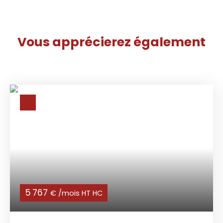
Vous apprécierez
également
5 767
€ /mois HT HC