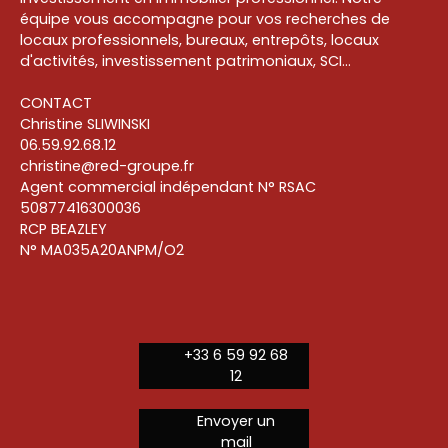
équipe vous accompagne pour vos recherches de
locaux professionnels, bureaux, entrepôts, locaux
d'activités, investissement patrimoniaux, SCI...
CONTACT
Christine SLIWINSKI
06.59.92.68.12
christine@red-groupe.fr
Agent commercial indépendant N° RSAC
50877416300036
RCP BEAZLEY
N° MA035A20ANPM/O2
+33 6 59 92 68
12
Envoyer un
mail