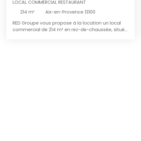
LOCAL COMMERCIAL RESTAURANT
214
m²
Aix-en-Provence 13100
RED Groupe vous propose à la location un local
commercial de 214 m² en rez-de-chaussée, situé
à Aix-en-Provence dans un secteur très recherché
à proximité immédiate des grands axes routiers
et de la zone commerciale de la Pioline. Ce local
est idéal pour une activité de restauration ou de
brasserie, avec plus de 350 places de parking et
dispose d'une grande terrasse de 83 m², parfaite
pour accueillir une clientèle en extérieur. Pas de
porte : 50 000 € A venir sur le parking : borne
électrique. Honoraires agence 15 % HT du loyer
annuel HT HC soit 10 272 € HT ( 12 326,40 € TTC)
CONTACT : ISABELLE BELLONCLE 07 60 13 10 10
isabelle@red-groupe. frAgent commercial
indépendant N° RSAC 878348861 RCP BEAZLEY RED
GROUPE spécialiste en immobilier d'entreprise et
investissement en immobilier professionnel. Notre
équipe vous accompagne pour vos recherches