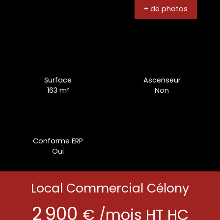
+ de photos
Surface
Ascenseur
163
m²
Non
Conforme ERP
Oui
Local Commercial Célony
2 900
€ /mois HT HC